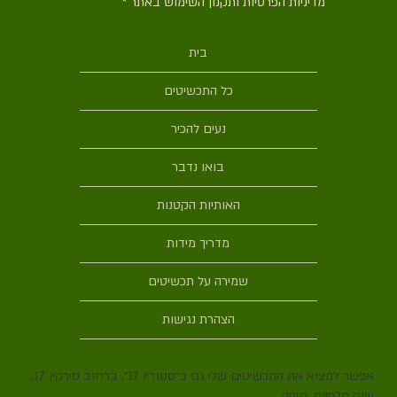
מדיניות הפרטיות ותקנון השימוש באתר
*
בית
כל התכשיטים
נעים להכיר
בואו נדבר
האותיות הקטנות
מדריך מידות
שמירה על תכשיטים
הצהרת נגישות
אפשר למצוא את התכשיטים שלי גם ב״סטודיו 17״, ברחוב סירקין 17,
שוק תלפיות, חיפה.