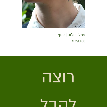
עגילי רוג'ום | כסף
מחיר
רוצה 
לקבל 