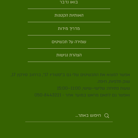
בואו נדבר
האותיות הקטנות
מדריך מידות
שמירה על תכשיטים
הצהרת נגישות
אפשר למצוא את התכשיטים שלי גם ב״סטודיו 17״, ברחוב סירקין 17,
שוק תלפיות, חיפה.
שעות פתיחה: שלישי–שישי, 11:00–15:00
ואפשר גם לתאם מראש במועד אחר - 050-8443221