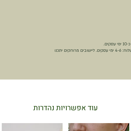
משלוח עם שליח עד הבית - 50 ש״ח. זמן האספקה מרגע יציאת המשלוח: 4-6 ימי עסקים. ליישובים מרוחקים יתכנו
עוד אפשרויות נהדרות