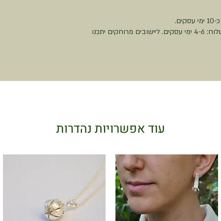
משלוח עם שליח עד הבית - 50 ש״ח. זמן האספקה מרגע יציאת המשלוח: 4-6 ימי עסקים. ליישובים מרוחקים יתכנו
עוד אפשרויות נהדרות