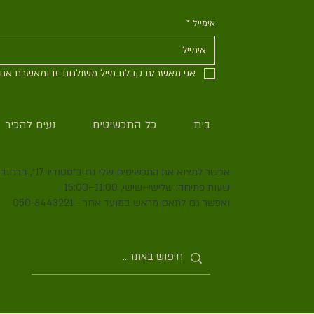
אימייל
*
אני מאשר/ת קבלת מייל משולחת זו ומאשרת את מ
בית
כל התכשיטים
נעים להכיר
אפשר למצוא את התכשיטים שלי גם ב״סטודיו 17״, ברחוב סירקין 17, שוק תלפיות, חיפה.
שעות פתיחה: שלישי–שישי, 11:00–15:00
ואפשר גם לתאם מראש במועד אחר - 050-8443221