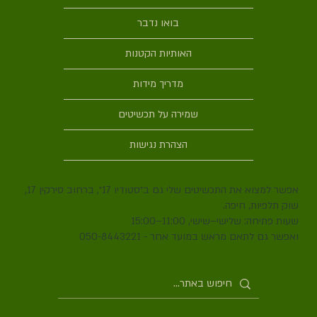
בואו נדבר
האותיות הקטנות
מדריך מידות
שמירה על תכשיטים
הצהרת נגישות
אפשר למצוא את התכשיטים שלי גם ב״סטודיו 17״, ברחוב סירקין 17,
שוק תלפיות, חיפה.
שעות פתיחה: שלישי–שישי, 11:00–15:00
ואפשר גם לתאם מראש במועד אחר - 050-8443221