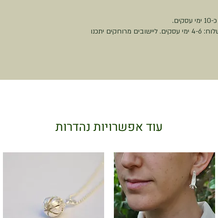
משלוח עם שליח עד הבית - 50 ש״ח. זמן האספקה מרגע יציאת המשלוח: 4-6 ימי עסקים. ליישובים מרוחקים יתכנו
עוד אפשרויות נהדרות