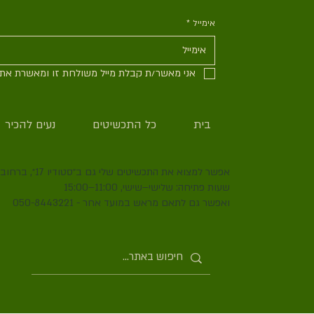
אימייל
*
אני מאשר/ת קבלת מייל משולחת זו ומאשרת את מ
בית
כל התכשיטים
נעים להכיר
אפשר למצוא את התכשיטים שלי גם ב״סטודיו 17״, ברחוב סירקין 17, שוק תלפיות, חיפה.
שעות פתיחה: שלישי–שישי, 11:00–15:00
ואפשר גם לתאם מראש במועד אחר - 050-8443221