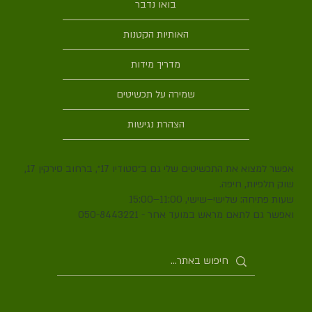
בואו נדבר
האותיות הקטנות
מדריך מידות
שמירה על תכשיטים
הצהרת נגישות
אפשר למצוא את התכשיטים שלי גם ב״סטודיו 17״, ברחוב סירקין 17,
שוק תלפיות, חיפה.
שעות פתיחה: שלישי–שישי, 11:00–15:00
ואפשר גם לתאם מראש במועד אחר - 050-8443221